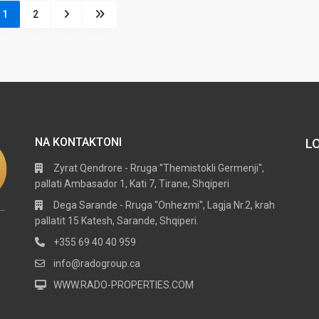
1
2
NA KONTAKTONI
L
Zyrat Qendrore - Rruga ''Themistokli Germenji'',
pallati Ambasador 1, Kati 7, Tirane, Shqiperi
Dega Sarande - Rruga ''Onhezmi'', Lagja Nr.2, krah
pallatit 15 Katesh, Sarande, Shqiperi.
+355 69 40 40 959
info@radogroup.ca
WWW.RADO-PROPERTIES.COM