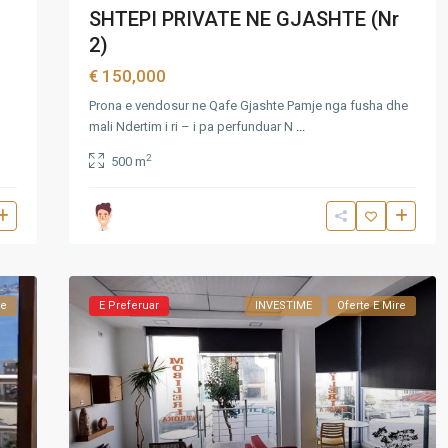
SHTEPI PRIVATE NE GJASHTE (Nr
2)
€ 150,000
Prona e vendosur ne Qafe Gjashte Pamje nga fusha dhe
mali Ndertim i ri – i pa perfunduar N
...
2
500 m
re
E Preferuar
INVESTIME
Oferte E Mire