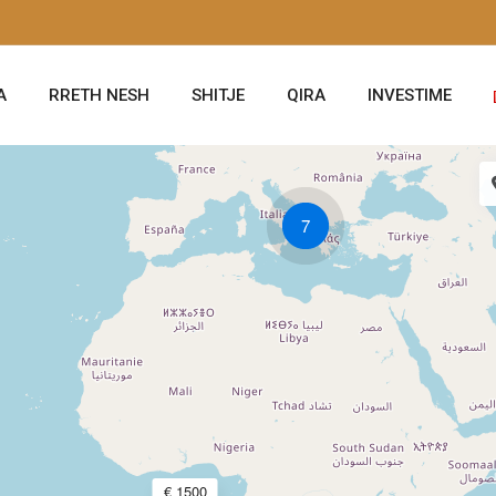
A
RRETH NESH
SHITJE
QIRA
INVESTIME
7
€ 1500