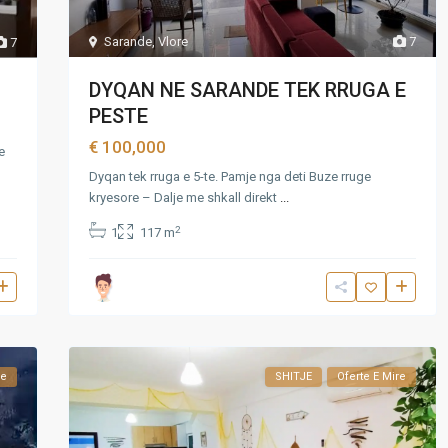
Sarande
,
Vlore
7
7
DYQAN NE SARANDE TEK RRUGA E
PESTE
€ 100,000
e
Dyqan tek rruga e 5-te. Pamje nga deti Buze rruge
kryesore – Dalje me shkall direkt
...
2
1
117 m
re
SHITJE
Oferte E Mire