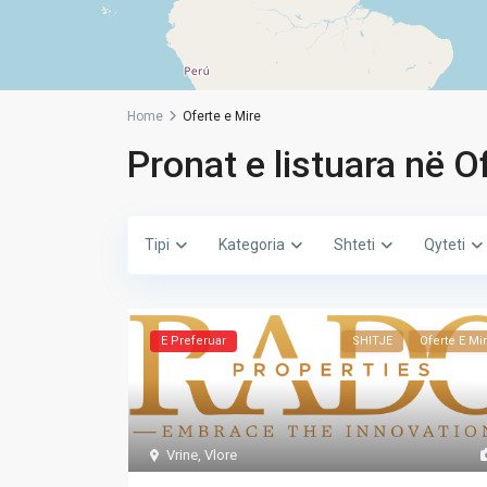
Home
Oferte e Mire
Pronat e listuara në O
Tipi
Kategoria
Shteti
Qyteti
E Preferuar
SHITJE
Oferte E Mi
Vrine
,
Vlore