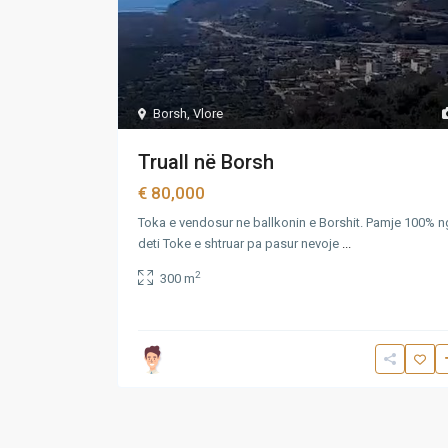
Borsh
,
Vlore
Truall në Borsh
€ 80,000
Toka e vendosur ne ballkonin e Borshit. Pamje 100% 
deti Toke e shtruar pa pasur nevoje
...
2
300 m