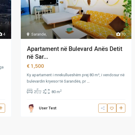
Sarande
,
10
4
Apartament në Bulevard Anës Detit
në Sar...
€ 1,500
nga
Ky apartament i mrekullueshëm prej 80 m², i vendosur në
bulevardin kryesor të Sarandës, pr
...
2
2
2
80 m
User Test