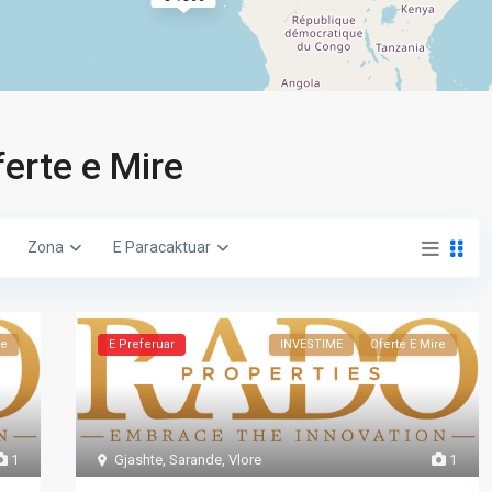
ferte e Mire
Zona
E Paracaktuar
re
E Preferuar
INVESTIME
Oferte E Mire
Gjashte
,
Sarande
,
Vlore
1
1