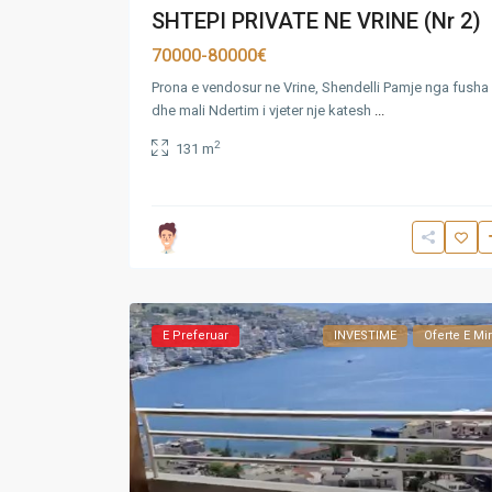
SHTEPI PRIVATE NE VRINE (Nr 2)
70000-80000€
Prona e vendosur ne Vrine, Shendelli Pamje nga fusha
dhe mali Ndertim i vjeter nje katesh
...
2
131 m
E Preferuar
INVESTIME
Oferte E Mi