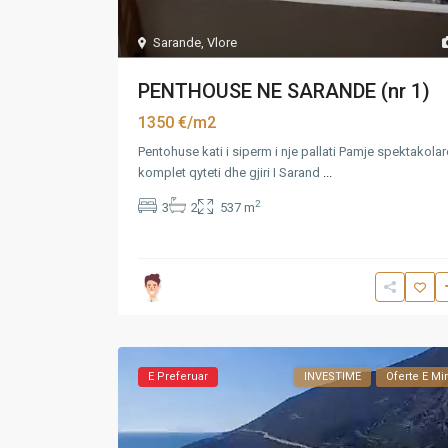
Sarande
,
Vlore
PENTHOUSE NE SARANDE (nr 1)
1350 €/m2
Pentohuse kati i siperm i nje pallati Pamje spektakolar
komplet qyteti dhe gjiri I Sarand
...
2
3
2
537 m
E Preferuar
INVESTIME
Oferte E Mi