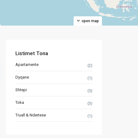
open map
Listimet Tona
Apartamente
(2)
Dyqane
(1)
Shtepi
(5)
Toka
(3)
Truall & Ndertese
(1)