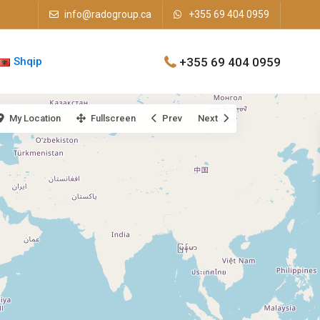
info@radogroup.ca
+355 69 404 0959
+355 69 404 0959
Shqip
My Location
Fullscreen
Prev
Next