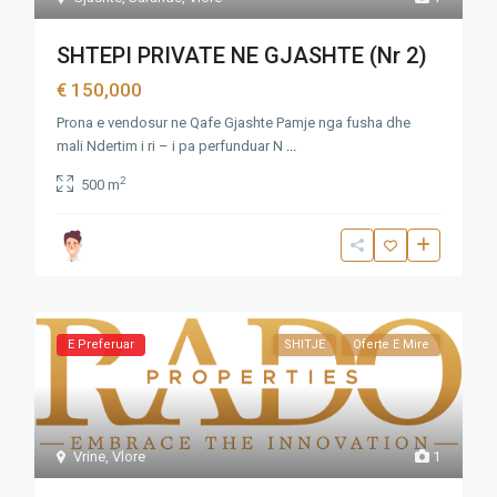
SHTEPI PRIVATE NE GJASHTE (Nr 2)
€ 150,000
Prona e vendosur ne Qafe Gjashte Pamje nga fusha dhe
mali Ndertim i ri – i pa perfunduar N
...
2
500 m
E Preferuar
SHITJE
Oferte E Mire
Vrine
,
Vlore
1