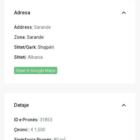
Adresa
Address:
Sarande
Zona:
Sarande
Shtet/Qark:
Shqipëri
Shteti:
Albania
Open In Google Maps
Detaje
ID e Pronës:
31853
Çmimi::
€ 1,500
2
Sipërfaqja Pronës:
80 m