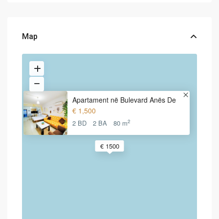
Map
Apartament në Bulevard Anës De
€ 1,500
2
2 BD
2 BA
80 m
€ 1500