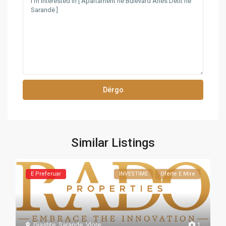
Similar Listings
E Preferuar
INVESTIME
Oferte E Mire
Gjashte
,
Sarande
,
Vlore
1