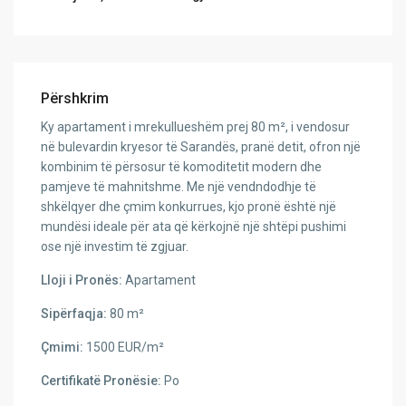
Përshkrim
Ky apartament i mrekullueshëm prej 80 m², i vendosur
në bulevardin kryesor të Sarandës, pranë detit, ofron një
kombinim të përsosur të komoditetit modern dhe
pamjeve të mahnitshme. Me një vendndodhje të
shkëlqyer dhe çmim konkurrues, kjo pronë është një
mundësi ideale për ata që kërkojnë një shtëpi pushimi
ose një investim të zgjuar.
Lloji i Pronës:
Apartament
Sipërfaqja:
80 m²
Çmimi:
1500 EUR/m²
Certifikatë Pronësie:
Po