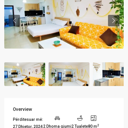
Overview
Përditesuar më:
2
2 Dhoma gjumi
2 Tualete
80 m
27 Dhjetor, 2024