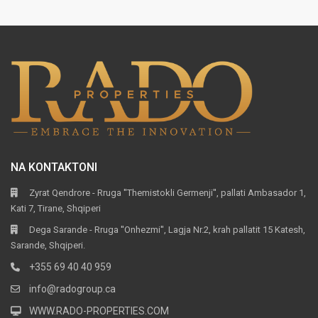
NA KONTAKTONI
Zyrat Qendrore - Rruga ''Themistokli Germenji'', pallati Ambasador 1,
Kati 7, Tirane, Shqiperi
Dega Sarande - Rruga ''Onhezmi'', Lagja Nr.2, krah pallatit 15 Katesh,
Sarande, Shqiperi.
+355 69 40 40 959
info@radogroup.ca
WWW.RADO-PROPERTIES.COM