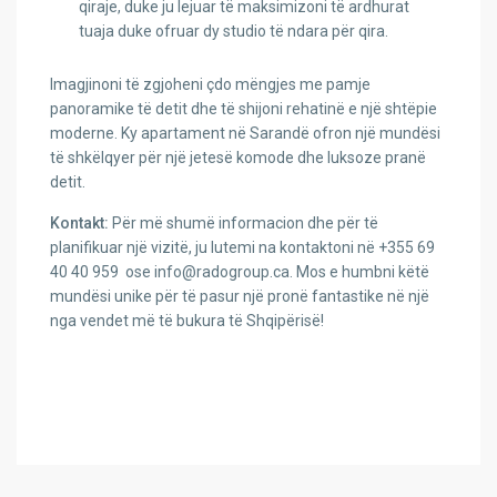
qiraje, duke ju lejuar të maksimizoni të ardhurat
tuaja duke ofruar dy studio të ndara për qira.
Imagjinoni të zgjoheni çdo mëngjes me pamje
panoramike të detit dhe të shijoni rehatinë e një shtëpie
moderne. Ky apartament në Sarandë ofron një mundësi
të shkëlqyer për një jetesë komode dhe luksoze pranë
detit.
Kontakt:
Për më shumë informacion dhe për të
planifikuar një vizitë, ju lutemi na kontaktoni në +355 69
40 40 959 ose
info@radogroup.ca
. Mos e humbni këtë
mundësi unike për të pasur një pronë fantastike në një
nga vendet më të bukura të Shqipërisë!