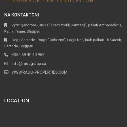
NA KONTAKTONI
Zyrat Qendrore - Rruga ''Themistokli Germenji'', pallati Ambasador 1,
Kati 7, Tirane, Shqiperi
Dega Sarande - Rruga ''Onhezmi'', Lagja Nr.2, krah pallatit 15 Katesh,
Sarande, Shqiperi.
+355 69 40 40 959
info@radogroup.ca
WWW.RADO-PROPERTIES.COM
LOCATION