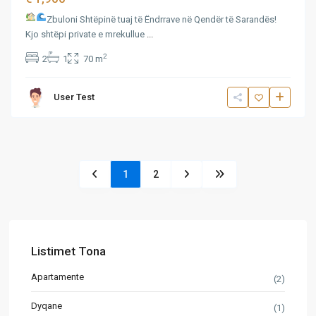
Zbuloni Shtëpinë tuaj të Ëndrrave në Qendër të Sarandës!
Kjo shtëpi private e mrekullue
...
2
2
1
70 m
User Test
1
2
Listimet Tona
Apartamente
(2)
Dyqane
(1)