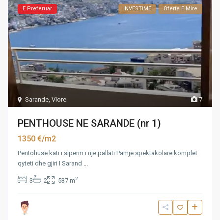
E Preferuar
INVESTIME
Oferte E Mire
Sarande
,
Vlore
7
PENTHOUSE NE SARANDE (nr 1)
1350 €/m2
Pentohuse kati i siperm i nje pallati Pamje spektakolare komplet
qyteti dhe gjiri I Sarand
...
2
3
2
537 m