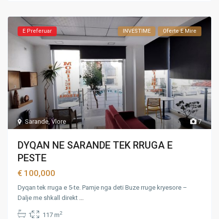
E Preferuar
INVESTIME
Oferte E Mire
Sarande
,
Vlore
7
DYQAN NE SARANDE TEK RRUGA E
PESTE
€ 100,000
Dyqan tek rruga e 5-te. Pamje nga deti Buze rruge kryesore –
Dalje me shkall direkt
...
2
1
117 m