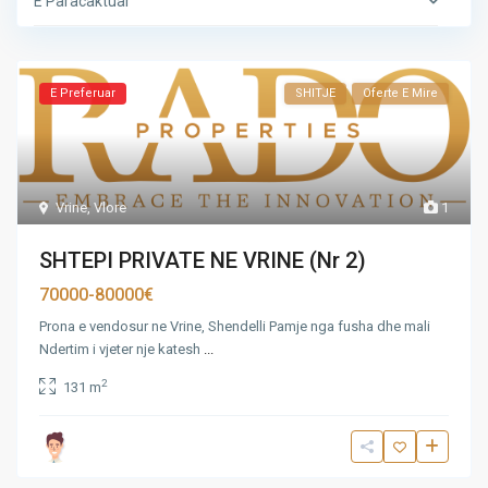
E Paracaktuar
E Preferuar
SHITJE
Oferte E Mire
Vrine
,
Vlore
1
SHTEPI PRIVATE NE VRINE (Nr 2)
70000-80000€
Prona e vendosur ne Vrine, Shendelli Pamje nga fusha dhe mali
Ndertim i vjeter nje katesh
...
2
131 m