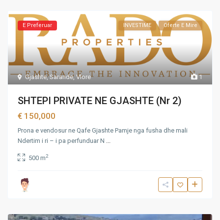
E Preferuar
INVESTIME
Oferte E Mire
Gjashte
,
Sarande
,
Vlore
1
SHTEPI PRIVATE NE GJASHTE (Nr 2)
€ 150,000
Prona e vendosur ne Qafe Gjashte Pamje nga fusha dhe mali
Ndertim i ri – i pa perfunduar N
...
2
500 m