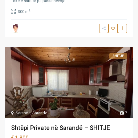
Toke e shtruar pa pasur nevoje
...
2
300 m
SHITJE
Sarande
,
Sarande
7
Shtëpi Private në Sarandë – SHITJE
€ 1,900