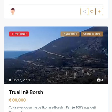
E Preferuar
INVESTIME
Oferte E Mire
Borsh
,
Vlore
4
Truall në Borsh
€ 80,000
Toka e vendosur ne ballkonin e Borshit. Pamje 100% nga deti