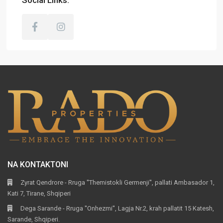
Social Links:
NA KONTAKTONI
Zyrat Qendrore - Rruga ''Themistokli Germenji'', pallati Ambasador 1,
Kati 7, Tirane, Shqiperi
Dega Sarande - Rruga ''Onhezmi'', Lagja Nr.2, krah pallatit 15 Katesh,
Sarande, Shqiperi.