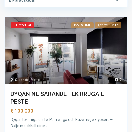
E Paracaktuar
E Preferuar
INVESTIME
Oferte E Mire
Sarande
,
Vlore
7
DYQAN NE SARANDE TEK RRUGA E
PESTE
€ 100,000
Dyqan tek rruga e 5-te. Pamje nga deti Buze rruge kryesore –
Dalje me shkall direkt
...