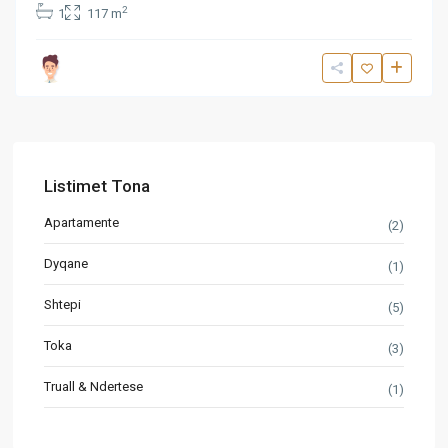
2
1
117 m
Listimet Tona
Apartamente
(2)
Dyqane
(1)
Shtepi
(5)
Toka
(3)
Truall & Ndertese
(1)