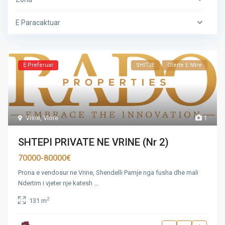
E Paracaktuar
E Preferuar
SHITJE
Oferte E Mire
Vrine
,
Vlore
1
SHTEPI PRIVATE NE VRINE (Nr 2)
70000-80000€
Prona e vendosur ne Vrine, Shendelli Pamje nga fusha dhe mali
Ndertim i vjeter nje katesh
...
2
131 m