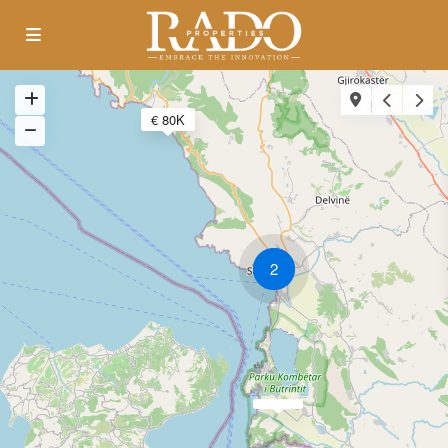
€ 80K
2