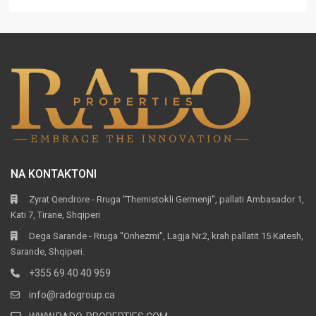
NA KONTAKTONI
Zyrat Qendrore - Rruga ''Themistokli Germenji'', pallati Ambasador 1,
Kati 7, Tirane, Shqiperi
Dega Sarande - Rruga ''Onhezmi'', Lagja Nr.2, krah pallatit 15 Katesh,
Sarande, Shqiperi.
+355 69 40 40 959
info@radogroup.ca