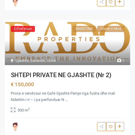
E Preferuar
INVESTIME
Oferte E Mire
Gjashte
,
Sarande
,
Vlore
1
SHTEPI PRIVATE NE GJASHTE (Nr 2)
€ 150,000
Prona e vendosur ne Qafe Gjashte Pamje nga fusha dhe mali
Ndertim i ri – i pa perfunduar N
...
2
500 m