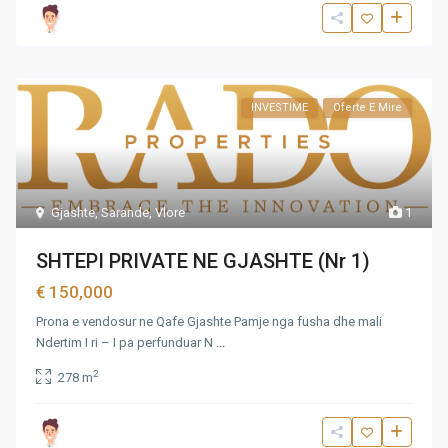
INVESTIME
Oferte E Mire
Gjashte
,
Sarande
,
Vlore
1
SHTEPI PRIVATE NE GJASHTE (Nr 1)
€ 150,000
Prona e vendosur ne Qafe Gjashte Pamje nga fusha dhe mali
Ndertim I ri – I pa perfunduar N
...
2
278 m